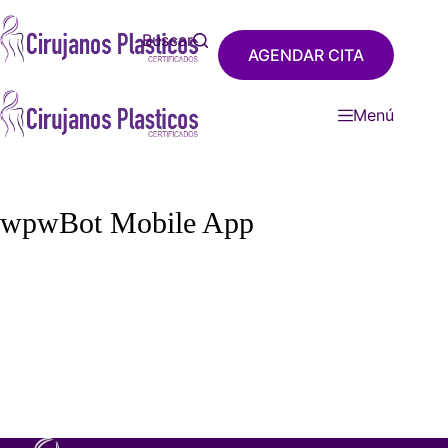
Saltar
al
Buscar
Inicio
Procedim
AGENDAR CITA
contenido
Menú
wpwBot Mobile App