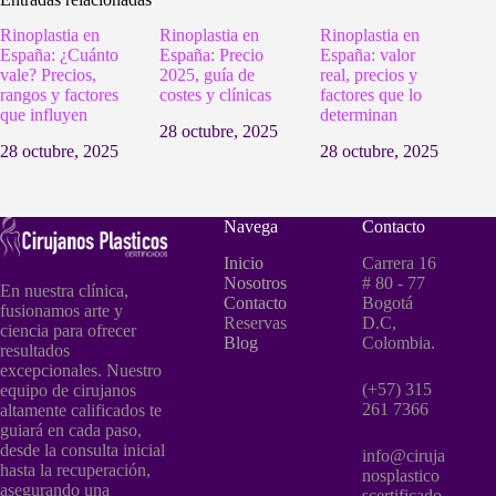
Rinoplastia en
Rinoplastia en
Rinoplastia en
España: ¿Cuánto
España: Precio
España: valor
vale? Precios,
2025, guía de
real, precios y
rangos y factores
costes y clínicas
factores que lo
que influyen
determinan
28 octubre, 2025
28 octubre, 2025
28 octubre, 2025
Navega
Contacto
Inicio
Carrera 16
Nosotros
# 80 - 77
En nuestra clínica,
Contacto
Bogotá
fusionamos arte y
Reservas
D.C,
ciencia para ofrecer
Blog
Colombia.
resultados
excepcionales. Nuestro
(+57) 315
equipo de cirujanos
261 7366
altamente calificados te
guiará en cada paso,
desde la consulta inicial
info@ciruja
hasta la recuperación,
nosplastico
asegurando una
scertificado