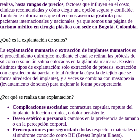
realiza, hasta
rangos de precios
, factores que influyen en el costo,
clínicas recomendadas y cómo elegir una opción segura y confiable.
También te informamos que ofrecemos
asesoría gratuita
para
pacientes internacionales y nacionales, ya que somos una página de
turismo médico en cirugía plástica con sede en Bogotá, Colombia
.
¿Qué es la explantación de senos?
La
explantación mamaria
o
extracción de implantes mamarios
es
el procedimiento quirúrgico mediante el cual se retiran las prótesis de
silicona o solución salina colocadas en la glándula mamaria. Existen
distintos tipos de explantación: solo extracción de prótesis, extracción
con capsulectomía parcial o total (retirar la cápsula de tejido que se
forma alrededor del implante), y a veces se combina con mastopexia
(levantamiento de senos) para mejorar la forma postoperatoria.
¿Por qué se realiza una explantación?
Complicaciones asociadas:
contractura capsular, ruptura del
implante, infección crónica, o dolor persistente.
Deseo estético o personal:
cambios en la preferencia de tamaño
o en la percepción corporal.
Preocupaciones por seguridad:
dudas respecto a materiales o
al síndrome conocido como BII (Breast Implant Illness).