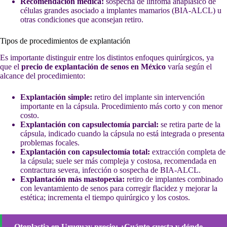
Recomendación médica:
sospecha de linfoma anaplásico de
células grandes asociado a implantes mamarios (BIA-ALCL) u
otras condiciones que aconsejan retiro.
Tipos de procedimientos de explantación
Es importante distinguir entre los distintos enfoques quirúrgicos, ya
que el
precio de explantación de senos en México
varía según el
alcance del procedimiento:
Explantación simple:
retiro del implante sin intervención
importante en la cápsula. Procedimiento más corto y con menor
costo.
Explantación con capsulectomía parcial:
se retira parte de la
cápsula, indicado cuando la cápsula no está integrada o presenta
problemas focales.
Explantación con capsulectomía total:
extracción completa de
la cápsula; suele ser más compleja y costosa, recomendada en
contractura severa, infección o sospecha de BIA-ALCL.
Explantación más mastopexia:
retiro de implantes combinado
con levantamiento de senos para corregir flacidez y mejorar la
estética; incrementa el tiempo quirúrgico y los costos.
Otoplastia en Uruguay precio: ¿Cuánto cuesta y dónde