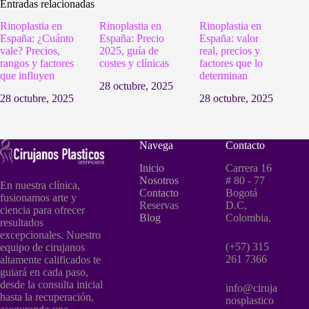
Entradas relacionadas
Rinoplastia en
Rinoplastia en
Rinoplastia en
España: ¿Cuánto
España: Precio
España: valor
vale? Precios,
2025, guía de
real, precios y
rangos y factores
costes y clínicas
factores que lo
que influyen
determinan
28 octubre, 2025
28 octubre, 2025
28 octubre, 2025
Navega
Contacto
Inicio
Carrera 16
Nosotros
# 80 - 77
En nuestra clínica,
Contacto
Bogotá
fusionamos arte y
Reservas
D.C,
ciencia para ofrecer
Blog
Colombia.
resultados
excepcionales. Nuestro
(+57) 315
equipo de cirujanos
261 7366
altamente calificados te
guiará en cada paso,
desde la consulta inicial
info@ciruja
hasta la recuperación,
nosplastico