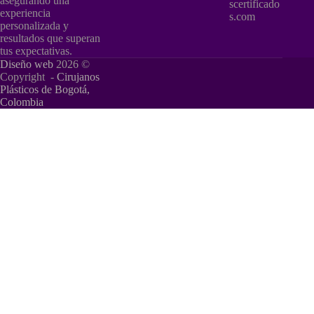
asegurando una
scertificado
experiencia
s.com
personalizada y
resultados que superan
tus expectativas.
Diseño web
2026 ©
Copyright -
Cirujanos
Plásticos de Bogotá,
Colombia