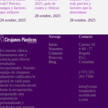
vale? Precios,
2025, guía de
real, precios y
rangos y factores
costes y clínicas
factores que lo
que influyen
determinan
28 octubre, 2025
28 octubre, 2025
28 octubre, 2025
Navega
Contacto
Inicio
Carrera 16
Nosotros
# 80 - 77
En nuestra clínica,
Contacto
Bogotá
fusionamos arte y
Reservas
D.C,
ciencia para ofrecer
Blog
Colombia.
resultados
excepcionales. Nuestro
(+57) 315
equipo de cirujanos
261 7366
altamente calificados te
guiará en cada paso,
desde la consulta inicial
info@ciruja
hasta la recuperación,
nosplastico
asegurando una
scertificado
experiencia
s.com
personalizada y
resultados que superan