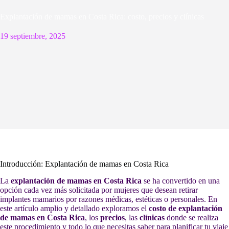
Explantación de mamas en Costa Rica: costo, precios y clínicas
19 septiembre, 2025
Introducción: Explantación de mamas en Costa Rica
La
explantación de mamas en Costa Rica
se ha convertido en una
opción cada vez más solicitada por mujeres que desean retirar
implantes mamarios por razones médicas, estéticas o personales. En
este artículo amplio y detallado exploramos el
costo de explantación
de mamas en Costa Rica
, los
precios
, las
clínicas
donde se realiza
este procedimiento y todo lo que necesitas saber para planificar tu viaje