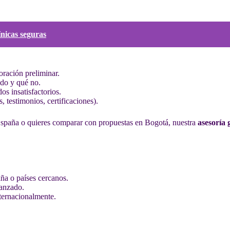
ínicas seguras
oración preliminar.
ido y qué no.
os insatisfactorios.
, testimonios, certificaciones).
n España o quieres comparar con propuestas en Bogotá, nuestra
asesoría 
ña o países cercanos.
anzado.
nternacionalmente.