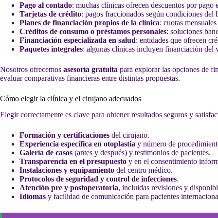
Pago al contado
: muchas clínicas ofrecen descuentos por pago e
Tarjetas de crédito
: pagos fraccionados según condiciones del 
Planes de financiación propios de la clínica
: cuotas mensuales 
Créditos de consumo o préstamos personales
: soluciones banc
Financiación especializada en salud
: entidades que ofrecen cr
Paquetes integrales
: algunas clínicas incluyen financiación del v
Nosotros ofrecemos
asesoría gratuita
para explorar las opciones de fi
evaluar comparativas financieras entre distintas propuestas.
Cómo elegir la clínica y el cirujano adecuados
Elegir correctamente es clave para obtener resultados seguros y satisfact
Formación y certificaciones
del cirujano.
Experiencia específica en otoplastia
y número de procedimiento
Galería de casos
(antes y después) y testimonios de pacientes.
Transparencia en el presupuesto
y en el consentimiento infor
Instalaciones y equipamiento
del centro médico.
Protocolos de seguridad y control de infecciones
.
Atención pre y postoperatoria
, incluidas revisiones y disponib
Idiomas
y facilidad de comunicación para pacientes internaciona