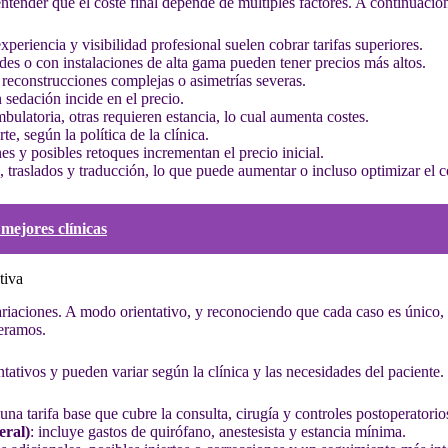
entender que el coste final depende de múltiples factores. A continuació
xperiencia y visibilidad profesional suelen cobrar tarifas superiores.
ades o con instalaciones de alta gama pueden tener precios más altos.
reconstrucciones complejas o asimetrías severas.
n sedación incide en el precio.
mbulatoria, otras requieren estancia, lo cual aumenta costes.
te, según la política de la clínica.
nes y posibles retoques incrementan el precio inicial.
, traslados y traducción, lo que puede aumentar o incluso optimizar el co
 mejores clínicas
tiva
ariaciones. A modo orientativo, y reconociendo que cada caso es único,
eramos.
ativos y pueden variar según la clínica y las necesidades del paciente.
e una tarifa base que cubre la consulta, cirugía y controles postoperatorio
eral)
: incluye gastos de quirófano, anestesista y estancia mínima.