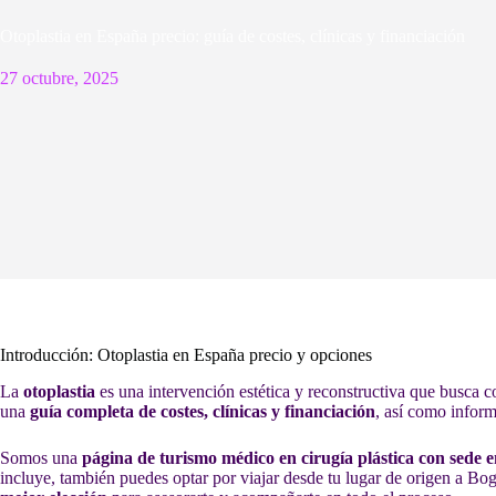
Otoplastia en España precio: guía de costes, clínicas y financiación
27 octubre, 2025
Introducción: Otoplastia en España precio y opciones
La
otoplastia
es una intervención estética y reconstructiva que busca co
una
guía completa de costes, clínicas y financiación
, así como inform
Somos una
página de turismo médico en cirugía plástica con sede
incluye, también puedes optar por viajar desde tu lugar de origen a B