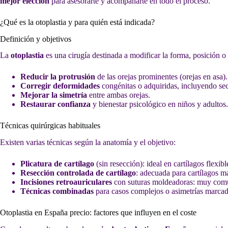
mejor elección
para asesorarte y acompañarte en todo el proceso.
¿Qué es la otoplastia y para quién está indicada?
Definición y objetivos
La
otoplastia
es una cirugía destinada a modificar la forma, posición o 
Reducir la protrusión
de las orejas prominentes (orejas en asa).
Corregir deformidades
congénitas o adquiridas, incluyendo secu
Mejorar la simetría
entre ambas orejas.
Restaurar confianza
y bienestar psicológico en niños y adultos.
Técnicas quirúrgicas habituales
Existen varias técnicas según la anatomía y el objetivo:
Plicatura de cartílago
(sin resección): ideal en cartílagos flexibl
Resección controlada de cartílago
: adecuada para cartílagos má
Incisiones retroauriculares
con suturas moldeadoras: muy común
Técnicas combinadas
para casos complejos o asimetrías marcad
Otoplastia en España precio: factores que influyen en el coste