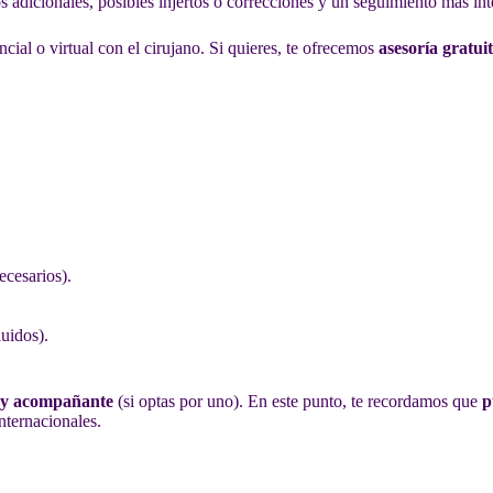
s adicionales, posibles injertos o correcciones y un seguimiento más int
cial o virtual con el cirujano. Si quieres, te ofrecemos
asesoría gratui
ecesarios).
luidos).
n y acompañante
(si optas por uno). En este punto, te recordamos que
p
nternacionales.