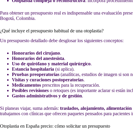
Otoplastia compleja o reconstructiva
: incorpora procedimiento
Para obtener un presupuesto real es indispensable una evaluación presen
Bogotá, Colombia.
¿Qué incluye el presupuesto habitual de una otoplastia?
Un presupuesto detallado debe desglosar los siguientes conceptos:
Honorarios del cirujano
.
Honorarios del anestesista
.
Uso de quirófano y material quirúrgico
.
Estancia hospitalaria
(si aplica).
Pruebas preoperatorias
(analíticas, estudios de imagen si son n
Visitas y curaciones postoperatorias
.
Medicamentos
prescritos para la recuperación.
Posibles revisiones
o retoques (es importante aclarar si están inc
Gastos administrativos y de gestión
.
Si planeas viajar, suma además:
traslados, alojamiento, alimentació
trabajamos con clínicas que ofrecen paquetes pensados para pacientes i
Otoplastia en España precio: cómo solicitar un presupuesto