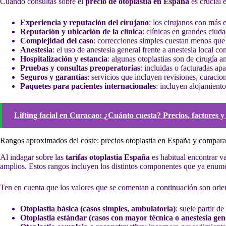
Cuando consultas sobre el
precio de otoplastia en España
es crucial 
Experiencia y reputación del cirujano
: los cirujanos con más e
Reputación y ubicación de la clínica
: clínicas en grandes ciud
Complejidad del caso
: correcciones simples cuestan menos que 
Anestesia
: el uso de anestesia general frente a anestesia local co
Hospitalización y estancia
: algunas otoplastias son de cirugía a
Pruebas y consultas preoperatorias
: incluidas o facturadas apar
Seguros y garantías
: servicios que incluyen revisiones, curacio
Paquetes para pacientes internacionales
: incluyen alojamiento
Lifting facial en Curacao: ¿Cuánto cuesta? Precios, factores y
Rangos aproximados del coste: precios otoplastia en España y compara
Al indagar sobre las
tarifas otoplastia España
es habitual encontrar v
amplios. Estos rangos incluyen los distintos componentes que ya enum
Ten en cuenta que los valores que se comentan a continuación son orient
Otoplastia básica (casos simples, ambulatoria)
: suele partir d
Otoplastia estándar (casos con mayor técnica o anestesia gen