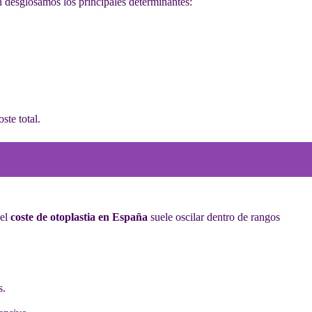
n desglosamos los principales determinantes:
ste total.
 el
coste de otoplastia en España
suele oscilar dentro de rangos
s.