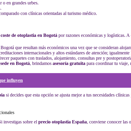
ar o en grandes urbes.
.
comparado con clínicas orientadas al turismo médico.
l
coste de otoplastia en Bogotá
por razones económicas y logísticas. A 
n Bogotá que resultan más económicos una vez que se consideran alojami
creditaciones internacionales y altos estándares de atención; igualment
recer paquetes con traslados, alojamiento, consultas pre y postoperatorias
 sede en Bogotá
, brindamos
asesoría gratuita
para coordinar tu viaje, 
que influyen
bia
si decides que esta opción se ajusta mejor a tus necesidades clínica
cionales
Si investigas sobre el
precio otoplastia España
, conviene conocer las 